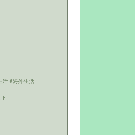
生活
#海外生活
スト