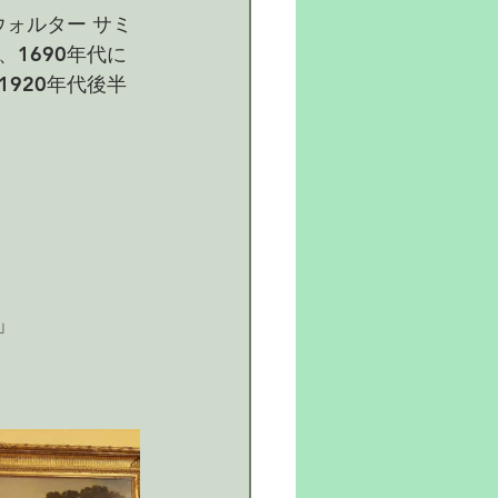
ォルター サミ
1690年代に
920年代後半
y」