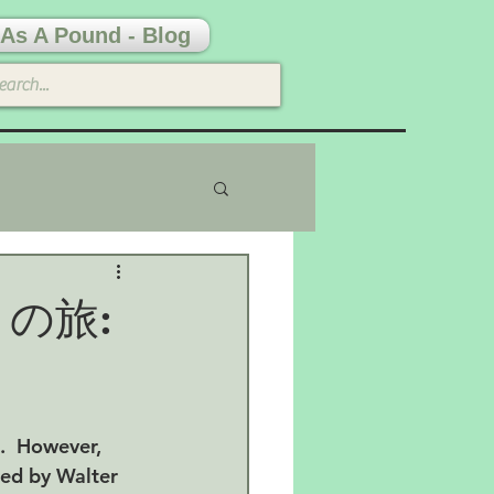
As A Pound - Blog
帰りの旅:
t.  However, 
ned by Walter 