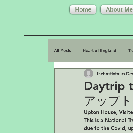
Home
About Me
All Posts
Heart of England
Tr
thebostintours
Dec
Daytri
アップト
Upton House, Visit
This is a National T
due to the Covid, u