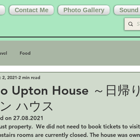
Contact Me
Photo Gallery
Sound 
avel
Food
 2, 2021
2 min read
p to Upton House ～日
ン ハウス
ed on 27.08.2021
rust property.  We did not need to book tickets to visi
pstairs rooms are currently closed. The house was ow