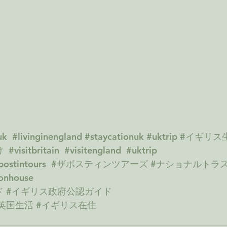
uk
#livinginengland
#staycationuk
#uktrip
#イギリス
け
#visitbritain
#visitengland
#uktrip
bostintours
#ザボスティンツアーズ
#ナショナルトラ
onhouse
ド
#イギリス政府公認ガイド
英国生活
#イギリス在住