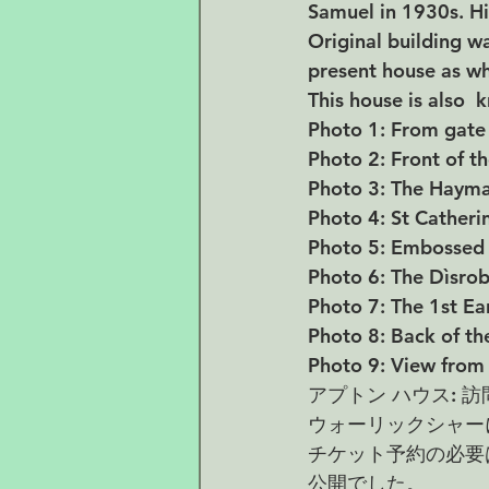
Samuel in 1930s. His
Original building w
present house as wh
This house is also  k
Photo 1: From gate 
Photo 2: Front of t
Photo 3: The Hayma
Photo 4: St Catherin
Photo 5: Embossed 
Photo 6: The Dìsrob
Photo 7: The 1st Ea
Photo 8: Back of th
Photo 9: View from 
アプトン ハウス: 訪
ウォーリックシャー
チケット予約の必要
公開でした。 