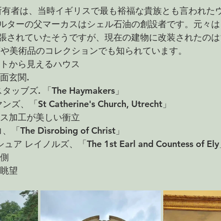
の所有者は、当時イギリスで最も裕福な貴族とも言われたウ
ルターの父マーカスはシェル石油の創設者です。元々は、
張されていたそうですが、現在の建物に改装されたのは1
画や美術品のコレクションでも知られています。
のゲートから見えるハウス
正面玄関.
スタッブズ. 「The Haymakers」
ズ、「St Catherine's Church, Utrecht」
エンボス加工が美しい衝立
「The Dìsrobing of Christ」
ュア レイノルズ、「The 1st Earl and Countess of El
裏側
の眺望