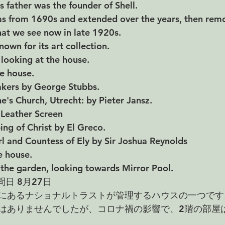
 father was the founder of Shell. 
as from 1690s and extended over the years, then remo
at we see now in late 1920s. 
nown for its art collection.
looking at the house.
he house.
kers by George Stubbs.
e's Church, Utrecht: by Pieter Jansz.
Leather Screen
ing of Christ by El Greco.
rl and Countess of Ely by Sir Joshua Reynolds
e house.
the garden, looking towards Mirror Pool.
問日 8月27日
にあるナショナルトラストが管理するハウスの一つです
はありませんでしたが、コロナ禍の影響で、2階の部屋